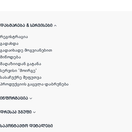
ᲓᲐᲮᲛᲐᲠᲔᲑᲐ & ᲡᲔᲠᲕᲘᲡᲔᲑᲘ
რეგისტრაცია
გადახდა
გადაიხადე მოგვიანებით
მიწოდება
მაღაზიიდან გატანა
სერვისი 'მოირგე'
სასაჩუქრე შეფუთვა
პროდუქციის გაცვლა-დაბრუნება
ᲘᲜᲤᲝᲠᲛᲐᲪᲘᲐ
ᲓᲠᲔᲡᲐᲞ ᲯᲒᲣᲤᲘ
ᲡᲐᲙᲝᲜᲢᲐᲥᲢᲝ ᲓᲔᲢᲐᲚᲔᲑᲘ