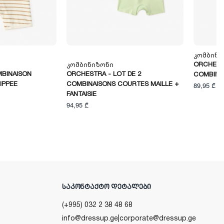
Კომბინი
ORCHESTR
Კომბინიზონი
BINAISON
ORCHESTRA - LOT DE 2
COMBINA
IPPEE
COMBINAISONS COURTES MAILLE +
89,95 ₾
FANTAISIE
94,95 ₾
ᲡᲐᲙᲝᲜᲢᲐᲥᲢᲝ ᲓᲔᲢᲐᲚᲔᲑᲘ
(+995) 032 2 38 48 68
info@dressup.ge
|
corporate@dressup.ge