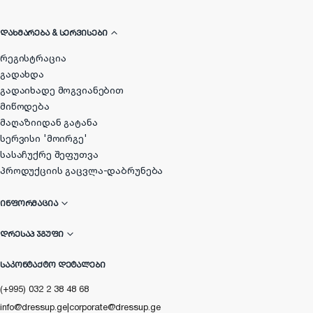
ᲓᲐᲮᲛᲐᲠᲔᲑᲐ & ᲡᲔᲠᲕᲘᲡᲔᲑᲘ
რეგისტრაცია
გადახდა
გადაიხადე მოგვიანებით
მიწოდება
მაღაზიიდან გატანა
სერვისი 'მოირგე'
სასაჩუქრე შეფუთვა
პროდუქციის გაცვლა-დაბრუნება
ᲘᲜᲤᲝᲠᲛᲐᲪᲘᲐ
ᲓᲠᲔᲡᲐᲞ ᲯᲒᲣᲤᲘ
ᲡᲐᲙᲝᲜᲢᲐᲥᲢᲝ ᲓᲔᲢᲐᲚᲔᲑᲘ
(+995) 032 2 38 48 68
info@dressup.ge
|
corporate@dressup.ge