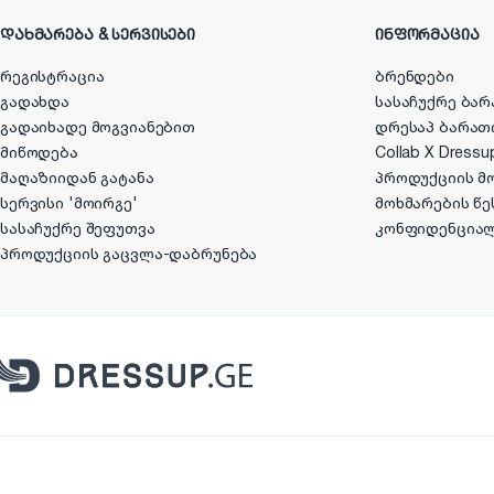
ᲓᲐᲮᲛᲐᲠᲔᲑᲐ & ᲡᲔᲠᲕᲘᲡᲔᲑᲘ
ᲘᲜᲤᲝᲠᲛᲐᲪᲘᲐ
რეგისტრაცია
ბრენდები
გადახდა
სასაჩუქრე ბარ
გადაიხადე მოგვიანებით
დრესაპ ბარათ
მიწოდება
Collab X Dressu
მაღაზიიდან გატანა
პროდუქციის მ
სერვისი 'მოირგე'
მოხმარების წე
სასაჩუქრე შეფუთვა
კონფიდენცია
პროდუქციის გაცვლა-დაბრუნება