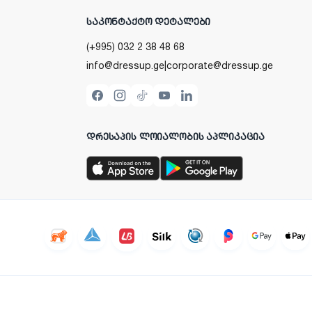
ᲡᲐᲙᲝᲜᲢᲐᲥᲢᲝ ᲓᲔᲢᲐᲚᲔᲑᲘ
(+995) 032 2 38 48 68
info@dressup.ge
|
corporate@dressup.ge
ᲓᲠᲔᲡᲐᲞᲘᲡ ᲚᲝᲘᲐᲚᲝᲑᲘᲡ ᲐᲞᲚᲘᲙᲐᲪᲘᲐ