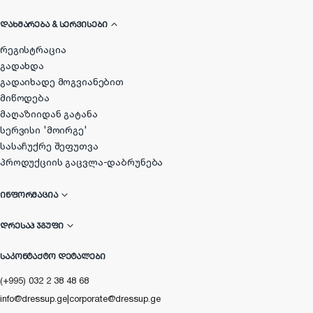
ᲓᲐᲮᲛᲐᲠᲔᲑᲐ & ᲡᲔᲠᲕᲘᲡᲔᲑᲘ
რეგისტრაცია
გადახდა
გადაიხადე მოგვიანებით
მიწოდება
მაღაზიიდან გატანა
სერვისი 'მოირგე'
სასაჩუქრე შეფუთვა
პროდუქციის გაცვლა-დაბრუნება
ᲘᲜᲤᲝᲠᲛᲐᲪᲘᲐ
ᲓᲠᲔᲡᲐᲞ ᲯᲒᲣᲤᲘ
ᲡᲐᲙᲝᲜᲢᲐᲥᲢᲝ ᲓᲔᲢᲐᲚᲔᲑᲘ
(+995) 032 2 38 48 68
info@dressup.ge
|
corporate@dressup.ge