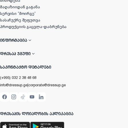
მიწოდება
მაღაზიიდან გატანა
სერვისი 'მოირგე'
სასაჩუქრე შეფუთვა
პროდუქციის გაცვლა-დაბრუნება
ᲘᲜᲤᲝᲠᲛᲐᲪᲘᲐ
ᲓᲠᲔᲡᲐᲞ ᲯᲒᲣᲤᲘ
ᲡᲐᲙᲝᲜᲢᲐᲥᲢᲝ ᲓᲔᲢᲐᲚᲔᲑᲘ
(+995) 032 2 38 48 68
info@dressup.ge
|
corporate@dressup.ge
ᲓᲠᲔᲡᲐᲞᲘᲡ ᲚᲝᲘᲐᲚᲝᲑᲘᲡ ᲐᲞᲚᲘᲙᲐᲪᲘᲐ