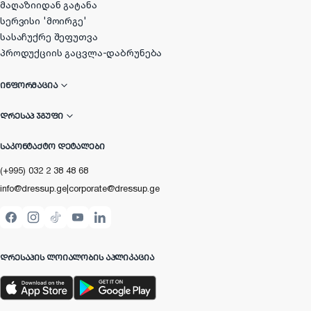
მაღაზიიდან გატანა
სერვისი 'მოირგე'
სასაჩუქრე შეფუთვა
პროდუქციის გაცვლა-დაბრუნება
ᲘᲜᲤᲝᲠᲛᲐᲪᲘᲐ
ᲓᲠᲔᲡᲐᲞ ᲯᲒᲣᲤᲘ
ᲡᲐᲙᲝᲜᲢᲐᲥᲢᲝ ᲓᲔᲢᲐᲚᲔᲑᲘ
(+995) 032 2 38 48 68
info@dressup.ge
|
corporate@dressup.ge
ᲓᲠᲔᲡᲐᲞᲘᲡ ᲚᲝᲘᲐᲚᲝᲑᲘᲡ ᲐᲞᲚᲘᲙᲐᲪᲘᲐ