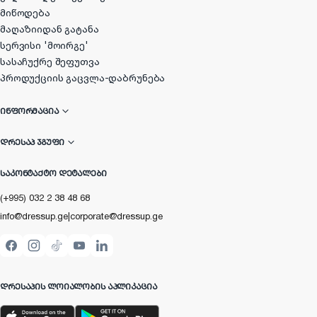
მიწოდება
მაღაზიიდან გატანა
სერვისი 'მოირგე'
სასაჩუქრე შეფუთვა
პროდუქციის გაცვლა-დაბრუნება
ᲘᲜᲤᲝᲠᲛᲐᲪᲘᲐ
ᲓᲠᲔᲡᲐᲞ ᲯᲒᲣᲤᲘ
ᲡᲐᲙᲝᲜᲢᲐᲥᲢᲝ ᲓᲔᲢᲐᲚᲔᲑᲘ
(+995) 032 2 38 48 68
info@dressup.ge
|
corporate@dressup.ge
ᲓᲠᲔᲡᲐᲞᲘᲡ ᲚᲝᲘᲐᲚᲝᲑᲘᲡ ᲐᲞᲚᲘᲙᲐᲪᲘᲐ