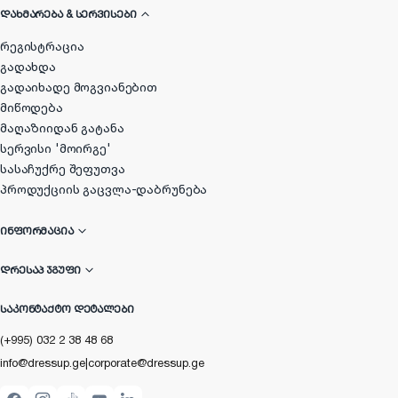
ᲓᲐᲮᲛᲐᲠᲔᲑᲐ & ᲡᲔᲠᲕᲘᲡᲔᲑᲘ
რეგისტრაცია
გადახდა
გადაიხადე მოგვიანებით
მიწოდება
მაღაზიიდან გატანა
სერვისი 'მოირგე'
სასაჩუქრე შეფუთვა
პროდუქციის გაცვლა-დაბრუნება
ᲘᲜᲤᲝᲠᲛᲐᲪᲘᲐ
ᲓᲠᲔᲡᲐᲞ ᲯᲒᲣᲤᲘ
ᲡᲐᲙᲝᲜᲢᲐᲥᲢᲝ ᲓᲔᲢᲐᲚᲔᲑᲘ
(+995) 032 2 38 48 68
info@dressup.ge
|
corporate@dressup.ge