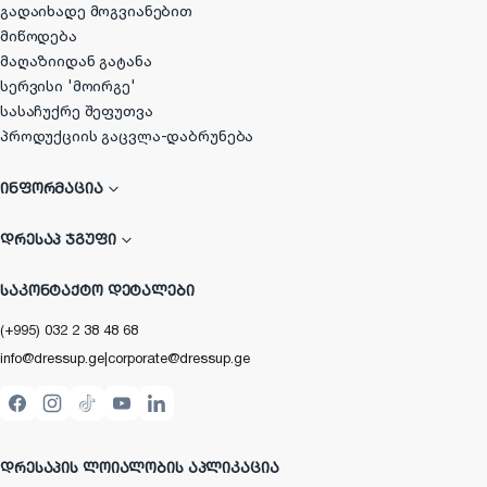
გადაიხადე მოგვიანებით
მიწოდება
მაღაზიიდან გატანა
სერვისი 'მოირგე'
სასაჩუქრე შეფუთვა
პროდუქციის გაცვლა-დაბრუნება
ᲘᲜᲤᲝᲠᲛᲐᲪᲘᲐ
ᲓᲠᲔᲡᲐᲞ ᲯᲒᲣᲤᲘ
ᲡᲐᲙᲝᲜᲢᲐᲥᲢᲝ ᲓᲔᲢᲐᲚᲔᲑᲘ
(+995) 032 2 38 48 68
info@dressup.ge
|
corporate@dressup.ge
ᲓᲠᲔᲡᲐᲞᲘᲡ ᲚᲝᲘᲐᲚᲝᲑᲘᲡ ᲐᲞᲚᲘᲙᲐᲪᲘᲐ