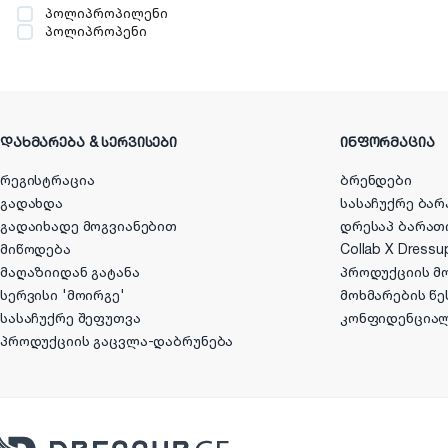
პოლიპროპილენი
პოლიპროპენი
ᲓᲐᲮᲛᲐᲠᲔᲑᲐ & ᲡᲔᲠᲕᲘᲡᲔᲑᲘ
ᲘᲜᲤᲝᲠᲛᲐᲪᲘᲐ
რეგისტრაცია
ბრენდები
გადახდა
სასაჩუქრე ბარ
გადაიხადე მოგვიანებით
დრესაპ ბარათ
მიწოდება
Collab X Dressu
მაღაზიიდან გატანა
პროდუქციის მ
სერვისი 'მოირგე'
მოხმარების წე
სასაჩუქრე შეფუთვა
კონფიდენცია
პროდუქციის გაცვლა-დაბრუნება