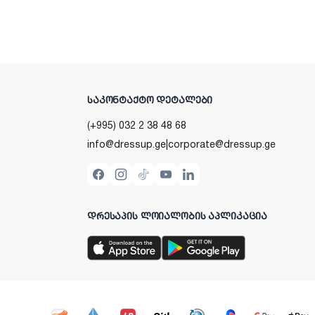
ᲡᲐᲙᲝᲜᲢᲐᲥᲢᲝ ᲓᲔᲢᲐᲚᲔᲑᲘ
(+995) 032 2 38 48 68
info@dressup.ge
|
corporate@dressup.ge
ᲓᲠᲔᲡᲐᲞᲘᲡ ᲚᲝᲘᲐᲚᲝᲑᲘᲡ ᲐᲞᲚᲘᲙᲐᲪᲘᲐ