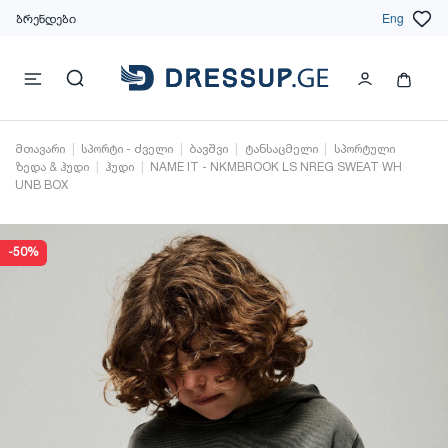
ბრენდები
Eng
მთავარი
სპორტი - ძველი
ბავშვი
ტანსაცმელი
სპორტული
ზედა & ჰუდი
ჰუდი
NAME IT - NKMBROOK LS NREG SWEAT WH
UNB BOX
-50%