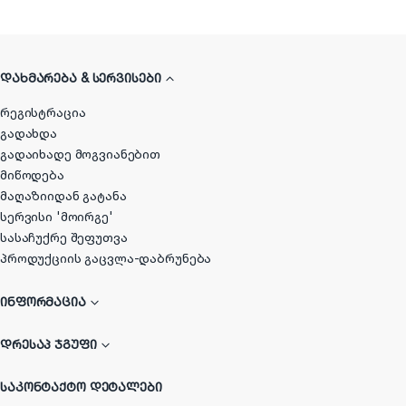
ᲓᲐᲮᲛᲐᲠᲔᲑᲐ & ᲡᲔᲠᲕᲘᲡᲔᲑᲘ
რეგისტრაცია
გადახდა
გადაიხადე მოგვიანებით
მიწოდება
მაღაზიიდან გატანა
სერვისი 'მოირგე'
სასაჩუქრე შეფუთვა
პროდუქციის გაცვლა-დაბრუნება
ᲘᲜᲤᲝᲠᲛᲐᲪᲘᲐ
ᲓᲠᲔᲡᲐᲞ ᲯᲒᲣᲤᲘ
ᲡᲐᲙᲝᲜᲢᲐᲥᲢᲝ ᲓᲔᲢᲐᲚᲔᲑᲘ