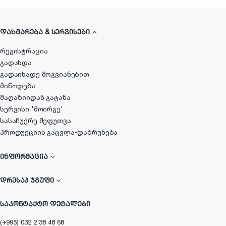
ᲓᲐᲮᲛᲐᲠᲔᲑᲐ & ᲡᲔᲠᲕᲘᲡᲔᲑᲘ
რეგისტრაცია
გადახდა
გადაიხადე მოგვიანებით
მიწოდება
მაღაზიიდან გატანა
სერვისი 'მოირგე'
სასაჩუქრე შეფუთვა
პროდუქციის გაცვლა-დაბრუნება
ᲘᲜᲤᲝᲠᲛᲐᲪᲘᲐ
ᲓᲠᲔᲡᲐᲞ ᲯᲒᲣᲤᲘ
ᲡᲐᲙᲝᲜᲢᲐᲥᲢᲝ ᲓᲔᲢᲐᲚᲔᲑᲘ
(+995) 032 2 38 48 68