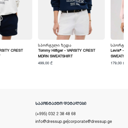
Სპორტული Ზედა
Სპორტუ
ARSITY CREST
Tommy Hilfiger - VARSITY CREST
Levis® -
T
MDRN SWEATSHIRT
SWEATSH
499,00 ₾
179,00 ₾
ᲡᲐᲙᲝᲜᲢᲐᲥᲢᲝ ᲓᲔᲢᲐᲚᲔᲑᲘ
(+995) 032 2 38 48 68
info@dressup.ge
|
corporate@dressup.ge