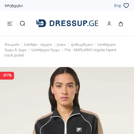
ბრენდები
Eng
მთავარი
სპორტი - ძველი
ქალი
ტანსაცმელი
სპორტული
ზედა & ჰუდი
სპორტული ზედა
Fila - MARLIANO regular taped
track jacket
-51%