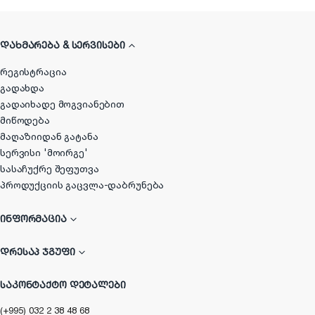
ᲓᲐᲮᲛᲐᲠᲔᲑᲐ & ᲡᲔᲠᲕᲘᲡᲔᲑᲘ
რეგისტრაცია
გადახდა
გადაიხადე მოგვიანებით
მიწოდება
მაღაზიიდან გატანა
სერვისი 'მოირგე'
სასაჩუქრე შეფუთვა
პროდუქციის გაცვლა-დაბრუნება
ᲘᲜᲤᲝᲠᲛᲐᲪᲘᲐ
ᲓᲠᲔᲡᲐᲞ ᲯᲒᲣᲤᲘ
ᲡᲐᲙᲝᲜᲢᲐᲥᲢᲝ ᲓᲔᲢᲐᲚᲔᲑᲘ
(+995) 032 2 38 48 68