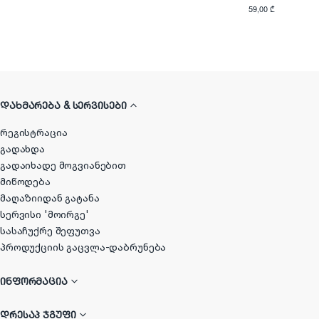
59,00 ₾
ᲓᲐᲮᲛᲐᲠᲔᲑᲐ & ᲡᲔᲠᲕᲘᲡᲔᲑᲘ
რეგისტრაცია
გადახდა
გადაიხადე მოგვიანებით
მიწოდება
მაღაზიიდან გატანა
სერვისი 'მოირგე'
სასაჩუქრე შეფუთვა
პროდუქციის გაცვლა-დაბრუნება
ᲘᲜᲤᲝᲠᲛᲐᲪᲘᲐ
ᲓᲠᲔᲡᲐᲞ ᲯᲒᲣᲤᲘ