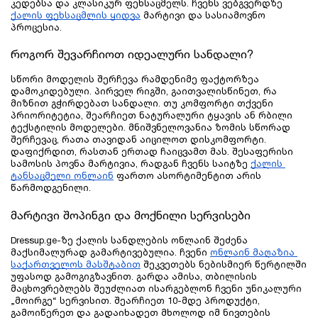
კედებსა და კლასიკურ ფეხსაცმელს. ჩვენს ვებგვერდზე 
ქალის ფეხსაცმლის ყიდვა
 მარტივი და სასიამოვნო 
პროცესია.
როგორ შევარჩიოთ იდეალური სანდალი?
სწორი მოდელის შერჩევა რამდენიმე ფაქტორზეა 
დამოკიდებული. პირველ რიგში, გაითვალისწინეთ, რა 
მიზნით გჭირდებათ სანდალი. თუ კომფორტი თქვენი 
პრიორიტეტია, შეარჩიეთ ნატურალური ტყავის ან რბილი 
ტექსტილის მოდელები. მნიშვნელოვანია ზომის სწორად 
შერჩევაც, რათა თავიდან აიცილოთ დისკომფორტი. 
დაფიქრდით, რასთან ერთად ჩაიცვამთ მას. შესაფერისი 
სამოსის პოვნა მარტივია, რადგან ჩვენს საიტზე 
ქალის 
ტანსაცმელი ონლაინ
 ფართო ასორტიმენტით არის 
წარმოდგენილი.
მარტივი შოპინგი და მოქნილი სერვისები
Dressup.ge-ზე ქალის სანდლების ონლაინ შეძენა 
მაქსიმალურად გამარტივებულია. ჩვენი
ონლაინ მაღაზია 
საქართველოს მასშტაბით
 შეკვეთებს ნებისმიერ წერტილში 
უფასოდ გამოგიგზავნით. გარდა ამისა, თბილისის 
მაცხოვრებლებს შეუძლიათ ისარგებლონ ჩვენი უნიკალური 
„მოირგე“ სერვისით. შეარჩიეთ 10-მდე პროდუქტი, 
გამოიწერეთ და გადაიხადეთ მხოლოდ იმ ნივთების 