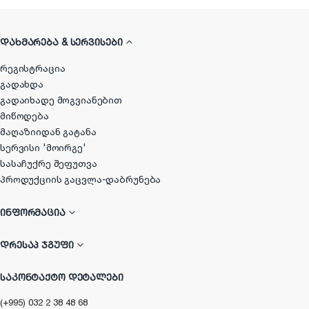
ᲓᲐᲮᲛᲐᲠᲔᲑᲐ & ᲡᲔᲠᲕᲘᲡᲔᲑᲘ
რეგისტრაცია
გადახდა
გადაიხადე მოგვიანებით
მიწოდება
მაღაზიიდან გატანა
სერვისი 'მოირგე'
სასაჩუქრე შეფუთვა
პროდუქციის გაცვლა-დაბრუნება
ᲘᲜᲤᲝᲠᲛᲐᲪᲘᲐ
ᲓᲠᲔᲡᲐᲞ ᲯᲒᲣᲤᲘ
ᲡᲐᲙᲝᲜᲢᲐᲥᲢᲝ ᲓᲔᲢᲐᲚᲔᲑᲘ
(+995) 032 2 38 48 68