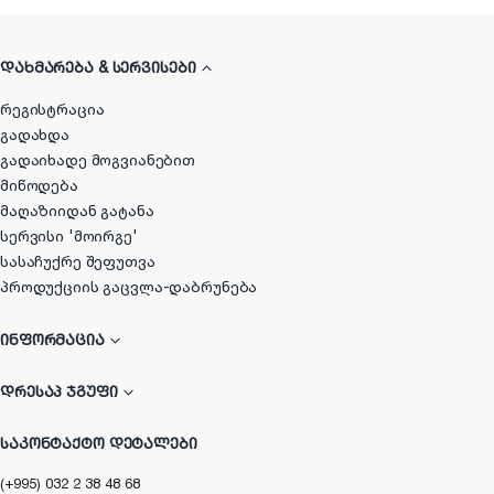
ᲓᲐᲮᲛᲐᲠᲔᲑᲐ & ᲡᲔᲠᲕᲘᲡᲔᲑᲘ
რეგისტრაცია
გადახდა
გადაიხადე მოგვიანებით
მიწოდება
მაღაზიიდან გატანა
სერვისი 'მოირგე'
სასაჩუქრე შეფუთვა
პროდუქციის გაცვლა-დაბრუნება
ᲘᲜᲤᲝᲠᲛᲐᲪᲘᲐ
ᲓᲠᲔᲡᲐᲞ ᲯᲒᲣᲤᲘ
ᲡᲐᲙᲝᲜᲢᲐᲥᲢᲝ ᲓᲔᲢᲐᲚᲔᲑᲘ
(+995) 032 2 38 48 68