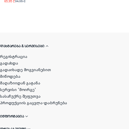
65,95 ₾
94,95 ₾
ᲓᲐᲮᲛᲐᲠᲔᲑᲐ & ᲡᲔᲠᲕᲘᲡᲔᲑᲘ
რეგისტრაცია
გადახდა
გადაიხადე მოგვიანებით
მიწოდება
მაღაზიიდან გატანა
სერვისი 'მოირგე'
სასაჩუქრე შეფუთვა
პროდუქციის გაცვლა-დაბრუნება
ᲘᲜᲤᲝᲠᲛᲐᲪᲘᲐ