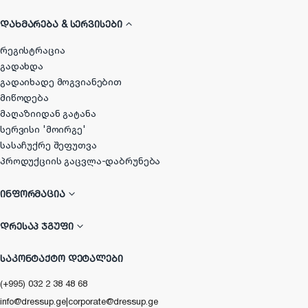
ᲓᲐᲮᲛᲐᲠᲔᲑᲐ & ᲡᲔᲠᲕᲘᲡᲔᲑᲘ
რეგისტრაცია
გადახდა
გადაიხადე მოგვიანებით
მიწოდება
მაღაზიიდან გატანა
სერვისი 'მოირგე'
სასაჩუქრე შეფუთვა
პროდუქციის გაცვლა-დაბრუნება
ᲘᲜᲤᲝᲠᲛᲐᲪᲘᲐ
ᲓᲠᲔᲡᲐᲞ ᲯᲒᲣᲤᲘ
ᲡᲐᲙᲝᲜᲢᲐᲥᲢᲝ ᲓᲔᲢᲐᲚᲔᲑᲘ
(+995) 032 2 38 48 68
info@dressup.ge
|
corporate@dressup.ge