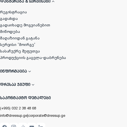
ᲓᲐᲮᲛᲐᲠᲔᲑᲐ & ᲡᲔᲠᲕᲘᲡᲔᲑᲘ
რეგისტრაცია
გადახდა
გადაიხადე მოგვიანებით
მიწოდება
მაღაზიიდან გატანა
სერვისი 'მოირგე'
სასაჩუქრე შეფუთვა
პროდუქციის გაცვლა-დაბრუნება
ᲘᲜᲤᲝᲠᲛᲐᲪᲘᲐ
ᲓᲠᲔᲡᲐᲞ ᲯᲒᲣᲤᲘ
ᲡᲐᲙᲝᲜᲢᲐᲥᲢᲝ ᲓᲔᲢᲐᲚᲔᲑᲘ
(+995) 032 2 38 48 68
info@dressup.ge
|
corporate@dressup.ge