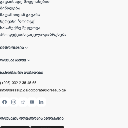
გადაიხადე მოგვიანებით
მიწოდება
მაღაზიიდან გატანა
სერვისი 'მოირგე'
სასაჩუქრე შეფუთვა
პროდუქციის გაცვლა-დაბრუნება
ᲘᲜᲤᲝᲠᲛᲐᲪᲘᲐ
ᲓᲠᲔᲡᲐᲞ ᲯᲒᲣᲤᲘ
ᲡᲐᲙᲝᲜᲢᲐᲥᲢᲝ ᲓᲔᲢᲐᲚᲔᲑᲘ
(+995) 032 2 38 48 68
info@dressup.ge
|
corporate@dressup.ge
ᲓᲠᲔᲡᲐᲞᲘᲡ ᲚᲝᲘᲐᲚᲝᲑᲘᲡ ᲐᲞᲚᲘᲙᲐᲪᲘᲐ