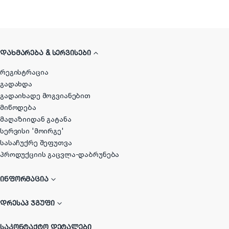
ᲓᲐᲮᲛᲐᲠᲔᲑᲐ & ᲡᲔᲠᲕᲘᲡᲔᲑᲘ
რეგისტრაცია
გადახდა
გადაიხადე მოგვიანებით
მიწოდება
მაღაზიიდან გატანა
სერვისი 'მოირგე'
სასაჩუქრე შეფუთვა
პროდუქციის გაცვლა-დაბრუნება
ᲘᲜᲤᲝᲠᲛᲐᲪᲘᲐ
ᲓᲠᲔᲡᲐᲞ ᲯᲒᲣᲤᲘ
ᲡᲐᲙᲝᲜᲢᲐᲥᲢᲝ ᲓᲔᲢᲐᲚᲔᲑᲘ