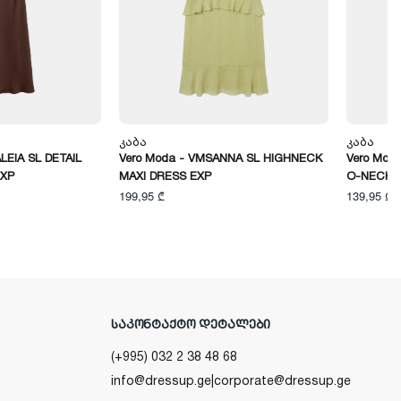
Კაბა
Კაბა
LEIA SL DETAIL
Vero Moda - VMSANNA SL HIGHNECK
Vero Mod
EXP
MAXI DRESS EXP
O-NECK 
199,95 ₾
139,95 ₾
ᲡᲐᲙᲝᲜᲢᲐᲥᲢᲝ ᲓᲔᲢᲐᲚᲔᲑᲘ
(+995) 032 2 38 48 68
info@dressup.ge
|
corporate@dressup.ge