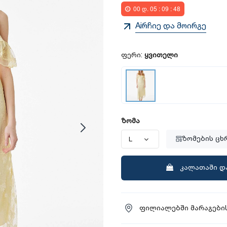
00
დ.
05
:
09
:
47
Aiრჩიე და მოირგე
ფერი:
ყვითელი
ზომა
ზომების ცხ
კალათაში დ
ფილიალებში მარაგების