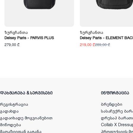
Ზურგჩანთა
Ზურგჩანთა
Delsey Paris - PARVIS PLUS
Delsey Paris - ELEMENT BA
279,00 ₾
219,00 ₾
289,00 ₾
ᲓᲐᲮᲛᲐᲠᲔᲑᲐ & ᲡᲔᲠᲕᲘᲡᲔᲑᲘ
ᲘᲜᲤᲝᲠᲛᲐᲪᲘᲐ
რეგისტრაცია
ბრენდები
გადახდა
სასაჩუქრე ბარ
გადაიხადე მოგვიანებით
დრესაპ ბარათ
მიწოდება
Collab X Dressu
მაღაზიიდან გატანა
პროდუქციის მ