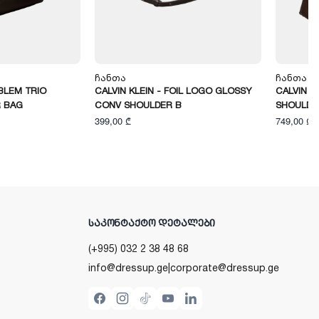
Ჩანთა
Ჩანთა
MBLEM TRIO
CALVIN KLEIN - FOIL LOGO GLOSSY
CALVIN K
 BAG
CONV SHOULDER B
SHOULDE
399,00 ₾
749,00 ₾
ᲡᲐᲙᲝᲜᲢᲐᲥᲢᲝ ᲓᲔᲢᲐᲚᲔᲑᲘ
(+995) 032 2 38 48 68
info@dressup.ge
|
corporate@dressup.ge