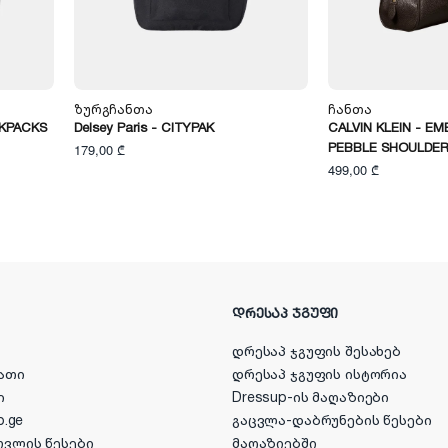
Ზურგჩანთა
Ჩანთა
CKPACKS
Delsey Paris - CITYPAK
CALVIN KLEIN - E
PEBBLE SHOULDER
179,00 ₾
499,00 ₾
ᲓᲠᲔᲡᲐᲞ ᲯᲒᲣᲤᲘ
დრესაპ ჯგუფის შესახებ
ათი
დრესაპ ჯგუფის ისტორია
ი
Dressup-ის მაღაზიები
p.ge
გაცვლა-დაბრუნების წესები
ოვლის წესები
მაღაზიებში