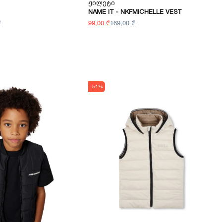
Ჟილეტი
NAME IT - NKFMICHELLE VEST
₾
99,00 ₾
169,00 ₾
-51%