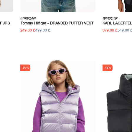
Ჟილეტი
Ჟილეტი
ET JRS
Tommy Hilfiger - BRANDED PUFFER VEST
KARL LAGERFELD
249,00 ₾
499,00 ₾
379,00 ₾
549,00 
-50%
-48%