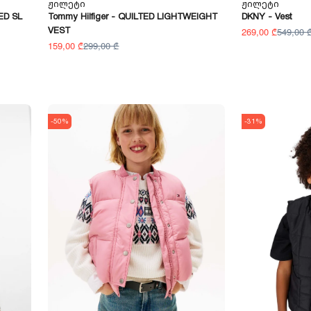
Ჟილეტი
Ჟილეტი
ED SL
Tommy Hilfiger - QUILTED LIGHTWEIGHT
DKNY - Vest
VEST
269,00 ₾
549,00 
159,00 ₾
299,00 ₾
-50%
-31%