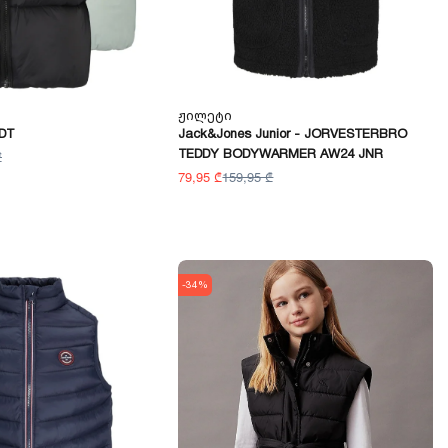
Ჟილეტი
DT
Jack&Jones Junior - JORVESTERBRO
TEDDY BODYWARMER AW24 JNR
₾
79,95 ₾
159,95 ₾
-34%