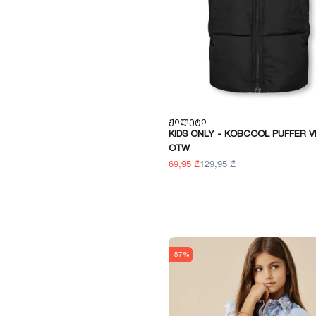
Ჟილეტი
KIDS ONLY - KOBCOOL PUFFER V
OTW
69,95 ₾
129,95 ₾
-57%