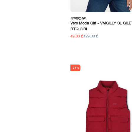
Ჟილეტი
Vero Moda Girl - VMGILLY SL GIL
BTQ GIRL
49,00 ₾
129,00 ₾
-51%