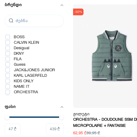
ბრენდი
-30%
BOSS
CALVIN KLEIN
Desigual
DKNY
FILA
Guess
JACK&JONES JUNIOR
KARL LAGERFELD
KIDS ONLY
NAME IT
ORCHESTRA
Tommy Hilfiger
Vero Moda Girl
ფასი
Ჟილეტი
ORCHESTRA - DOUDOUNE SSM D
MICROPOLAIRE + FANTAISIE
47
₾
439
₾
62,95 ₾
89,95 ₾