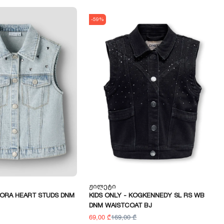
-59%
Ჟილეტი
LIORA HEART STUDS DNM
KIDS ONLY - KOGKENNEDY SL RS WB
DNM WAISTCOAT BJ
69,00 ₾
169,00 ₾