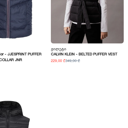
Ჟილეტი
ior - JJESPRINT PUFFER
CALVIN KLEIN - BELTED PUFFER VEST
COLLAR JNR
229,00 ₾
349,00 ₾