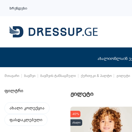
ბრენდები
ახალი
ონლაინ ე
მთავარი
ბავშვი
ბავშვის ტანსაცმელი
ქურთუკი & პალტო
ჟილეტი
ფილტრი
ჟილეტი
ახალი კოლექცია
-40%
ფასდაკლებული
ახალი