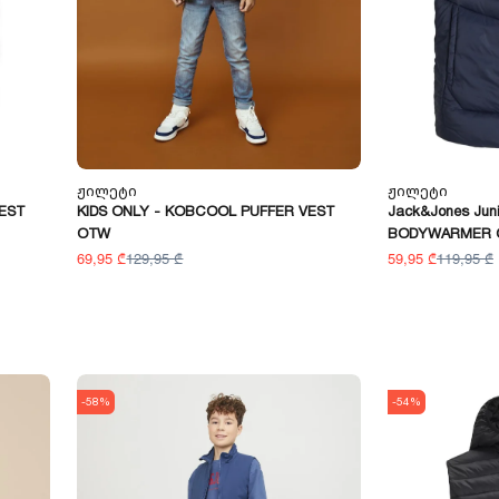
Ჟილეტი
Ჟილეტი
EST
KIDS ONLY - KOBCOOL PUFFER VEST
Jack&Jones Jun
OTW
BODYWARMER 
69,95 ₾
129,95 ₾
59,95 ₾
119,95 ₾
-58%
-54%