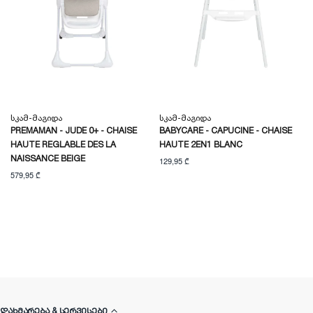
Სკამ-Მაგიდა
Სკამ-Მაგიდა
PREMAMAN - JUDE 0+ - CHAISE
BABYCARE - CAPUCINE - CHAISE
HAUTE REGLABLE DES LA
HAUTE 2EN1 BLANC
NAISSANCE BEIGE
129,95 ₾
579,95 ₾
ᲓᲐᲮᲛᲐᲠᲔᲑᲐ & ᲡᲔᲠᲕᲘᲡᲔᲑᲘ