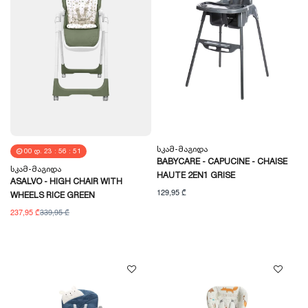
Სკამ-Მაგიდა
00
Დ.
23
:
56
:
51
BABYCARE - CAPUCINE - CHAISE
Სკამ-Მაგიდა
HAUTE 2EN1 GRISE
ASALVO - HIGH CHAIR WITH
129,95 ₾
WHEELS RICE GREEN
237,95 ₾
339,95 ₾