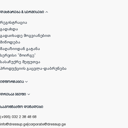
ᲓᲐᲮᲛᲐᲠᲔᲑᲐ & ᲡᲔᲠᲕᲘᲡᲔᲑᲘ
რეგისტრაცია
გადახდა
გადაიხადე მოგვიანებით
მიწოდება
მაღაზიიდან გატანა
სერვისი 'მოირგე'
სასაჩუქრე შეფუთვა
პროდუქციის გაცვლა-დაბრუნება
ᲘᲜᲤᲝᲠᲛᲐᲪᲘᲐ
ᲓᲠᲔᲡᲐᲞ ᲯᲒᲣᲤᲘ
ᲡᲐᲙᲝᲜᲢᲐᲥᲢᲝ ᲓᲔᲢᲐᲚᲔᲑᲘ
(+995) 032 2 38 48 68
info@dressup.ge
|
corporate@dressup.ge