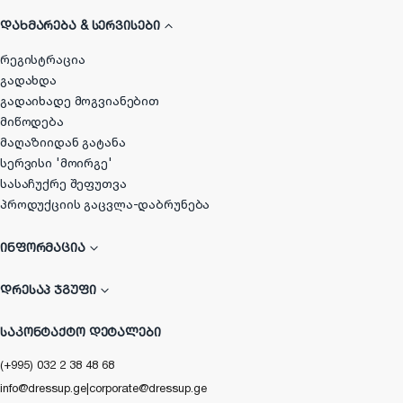
ᲓᲐᲮᲛᲐᲠᲔᲑᲐ & ᲡᲔᲠᲕᲘᲡᲔᲑᲘ
რეგისტრაცია
გადახდა
გადაიხადე მოგვიანებით
მიწოდება
მაღაზიიდან გატანა
სერვისი 'მოირგე'
სასაჩუქრე შეფუთვა
პროდუქციის გაცვლა-დაბრუნება
ᲘᲜᲤᲝᲠᲛᲐᲪᲘᲐ
ᲓᲠᲔᲡᲐᲞ ᲯᲒᲣᲤᲘ
ᲡᲐᲙᲝᲜᲢᲐᲥᲢᲝ ᲓᲔᲢᲐᲚᲔᲑᲘ
(+995) 032 2 38 48 68
info@dressup.ge
|
corporate@dressup.ge