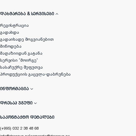
ᲓᲐᲮᲛᲐᲠᲔᲑᲐ & ᲡᲔᲠᲕᲘᲡᲔᲑᲘ
რეგისტრაცია
გადახდა
გადაიხადე მოგვიანებით
მიწოდება
მაღაზიიდან გატანა
სერვისი 'მოირგე'
სასაჩუქრე შეფუთვა
პროდუქციის გაცვლა-დაბრუნება
ᲘᲜᲤᲝᲠᲛᲐᲪᲘᲐ
ᲓᲠᲔᲡᲐᲞ ᲯᲒᲣᲤᲘ
ᲡᲐᲙᲝᲜᲢᲐᲥᲢᲝ ᲓᲔᲢᲐᲚᲔᲑᲘ
(+995) 032 2 38 48 68