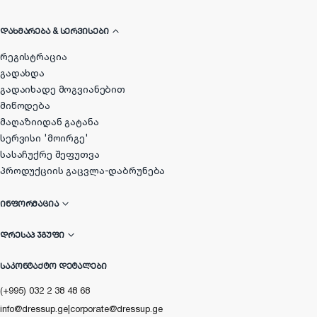
ᲓᲐᲮᲛᲐᲠᲔᲑᲐ & ᲡᲔᲠᲕᲘᲡᲔᲑᲘ
რეგისტრაცია
გადახდა
გადაიხადე მოგვიანებით
მიწოდება
მაღაზიიდან გატანა
სერვისი 'მოირგე'
სასაჩუქრე შეფუთვა
პროდუქციის გაცვლა-დაბრუნება
ᲘᲜᲤᲝᲠᲛᲐᲪᲘᲐ
ᲓᲠᲔᲡᲐᲞ ᲯᲒᲣᲤᲘ
ᲡᲐᲙᲝᲜᲢᲐᲥᲢᲝ ᲓᲔᲢᲐᲚᲔᲑᲘ
(+995) 032 2 38 48 68
info@dressup.ge
|
corporate@dressup.ge