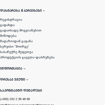
ᲓᲐᲮᲛᲐᲠᲔᲑᲐ & ᲡᲔᲠᲕᲘᲡᲔᲑᲘ
რეგისტრაცია
გადახდა
გადაიხადე მოგვიანებით
მიწოდება
მაღაზიიდან გატანა
სერვისი 'მოირგე'
სასაჩუქრე შეფუთვა
პროდუქციის გაცვლა-დაბრუნება
ᲘᲜᲤᲝᲠᲛᲐᲪᲘᲐ
ᲓᲠᲔᲡᲐᲞ ᲯᲒᲣᲤᲘ
ᲡᲐᲙᲝᲜᲢᲐᲥᲢᲝ ᲓᲔᲢᲐᲚᲔᲑᲘ
(+995) 032 2 38 48 68