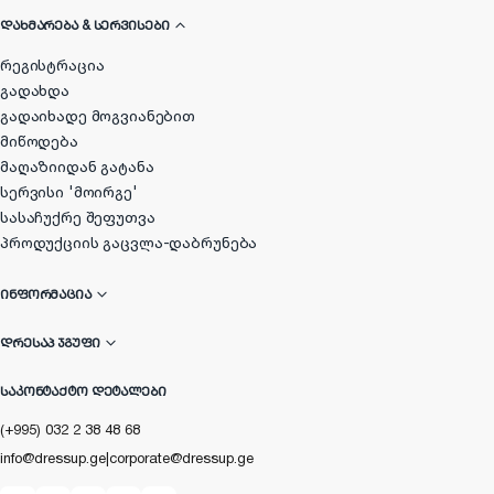
ᲓᲐᲮᲛᲐᲠᲔᲑᲐ & ᲡᲔᲠᲕᲘᲡᲔᲑᲘ
რეგისტრაცია
გადახდა
გადაიხადე მოგვიანებით
მიწოდება
მაღაზიიდან გატანა
სერვისი 'მოირგე'
სასაჩუქრე შეფუთვა
პროდუქციის გაცვლა-დაბრუნება
ᲘᲜᲤᲝᲠᲛᲐᲪᲘᲐ
ᲓᲠᲔᲡᲐᲞ ᲯᲒᲣᲤᲘ
ᲡᲐᲙᲝᲜᲢᲐᲥᲢᲝ ᲓᲔᲢᲐᲚᲔᲑᲘ
(+995) 032 2 38 48 68
info@dressup.ge
|
corporate@dressup.ge