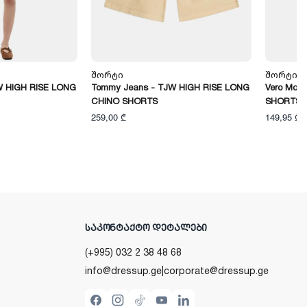
Შორტი
Შორტი
W HIGH RISE LONG
Tommy Jeans - TJW HIGH RISE LONG
Vero Mod
CHINO SHORTS
SHORTS
259,00 ₾
149,95 ₾
ᲡᲐᲙᲝᲜᲢᲐᲥᲢᲝ ᲓᲔᲢᲐᲚᲔᲑᲘ
(+995) 032 2 38 48 68
info@dressup.ge
|
corporate@dressup.ge