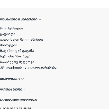
ᲓᲐᲮᲛᲐᲠᲔᲑᲐ & ᲡᲔᲠᲕᲘᲡᲔᲑᲘ
რეგისტრაცია
გადახდა
გადაიხადე მოგვიანებით
მიწოდება
მაღაზიიდან გატანა
სერვისი 'მოირგე'
სასაჩუქრე შეფუთვა
პროდუქციის გაცვლა-დაბრუნება
ᲘᲜᲤᲝᲠᲛᲐᲪᲘᲐ
ᲓᲠᲔᲡᲐᲞ ᲯᲒᲣᲤᲘ
ᲡᲐᲙᲝᲜᲢᲐᲥᲢᲝ ᲓᲔᲢᲐᲚᲔᲑᲘ
(+995) 032 2 38 48 68