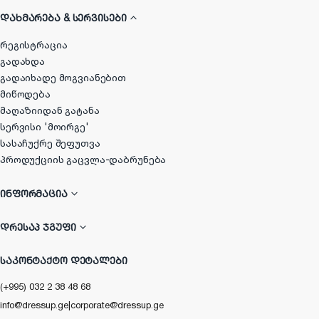
ᲓᲐᲮᲛᲐᲠᲔᲑᲐ & ᲡᲔᲠᲕᲘᲡᲔᲑᲘ
რეგისტრაცია
გადახდა
გადაიხადე მოგვიანებით
მიწოდება
მაღაზიიდან გატანა
სერვისი 'მოირგე'
სასაჩუქრე შეფუთვა
პროდუქციის გაცვლა-დაბრუნება
ᲘᲜᲤᲝᲠᲛᲐᲪᲘᲐ
ᲓᲠᲔᲡᲐᲞ ᲯᲒᲣᲤᲘ
ᲡᲐᲙᲝᲜᲢᲐᲥᲢᲝ ᲓᲔᲢᲐᲚᲔᲑᲘ
(+995) 032 2 38 48 68
info@dressup.ge
|
corporate@dressup.ge