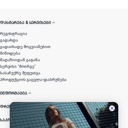
ᲓᲐᲮᲛᲐᲠᲔᲑᲐ & ᲡᲔᲠᲕᲘᲡᲔᲑᲘ
რეგისტრაცია
გადახდა
გადაიხადე მოგვიანებით
მიწოდება
მაღაზიიდან გატანა
სერვისი 'მოირგე'
სასაჩუქრე შეფუთვა
პროდუქციის გაცვლა-დაბრუნება
ᲘᲜᲤᲝᲠᲛᲐᲪᲘᲐ
ᲓᲠᲔᲡᲐᲞ ᲯᲒᲣᲤᲘ
ᲡᲐᲙᲝᲜᲢᲐᲥᲢᲝ ᲓᲔᲢᲐᲚᲔᲑᲘ