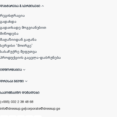
ᲓᲐᲮᲛᲐᲠᲔᲑᲐ & ᲡᲔᲠᲕᲘᲡᲔᲑᲘ
რეგისტრაცია
გადახდა
გადაიხადე მოგვიანებით
მიწოდება
მაღაზიიდან გატანა
სერვისი 'მოირგე'
სასაჩუქრე შეფუთვა
პროდუქციის გაცვლა-დაბრუნება
ᲘᲜᲤᲝᲠᲛᲐᲪᲘᲐ
ᲓᲠᲔᲡᲐᲞ ᲯᲒᲣᲤᲘ
ᲡᲐᲙᲝᲜᲢᲐᲥᲢᲝ ᲓᲔᲢᲐᲚᲔᲑᲘ
(+995) 032 2 38 48 68
info@dressup.ge
|
corporate@dressup.ge