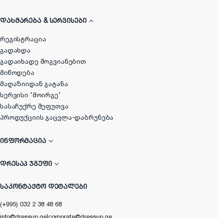
ᲓᲐᲮᲛᲐᲠᲔᲑᲐ & ᲡᲔᲠᲕᲘᲡᲔᲑᲘ
რეგისტრაცია
გადახდა
გადაიხადე მოგვიანებით
მიწოდება
მაღაზიიდან გატანა
სერვისი 'მოირგე'
სასაჩუქრე შეფუთვა
პროდუქციის გაცვლა-დაბრუნება
ᲘᲜᲤᲝᲠᲛᲐᲪᲘᲐ
ᲓᲠᲔᲡᲐᲞ ᲯᲒᲣᲤᲘ
ᲡᲐᲙᲝᲜᲢᲐᲥᲢᲝ ᲓᲔᲢᲐᲚᲔᲑᲘ
(+995) 032 2 38 48 68
info@dressup.ge
|
corporate@dressup.ge