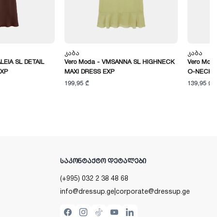
Კაბა
Კაბა
LEIA SL DETAIL
Vero Moda - VMSANNA SL HIGHNECK
Vero Mod
EXP
MAXI DRESS EXP
O-NECK 
199,95 ₾
139,95 ₾
ᲡᲐᲙᲝᲜᲢᲐᲥᲢᲝ ᲓᲔᲢᲐᲚᲔᲑᲘ
(+995) 032 2 38 48 68
info@dressup.ge
|
corporate@dressup.ge