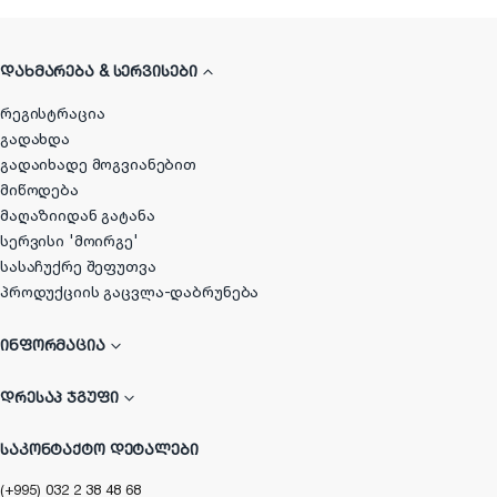
ᲓᲐᲮᲛᲐᲠᲔᲑᲐ & ᲡᲔᲠᲕᲘᲡᲔᲑᲘ
რეგისტრაცია
გადახდა
გადაიხადე მოგვიანებით
მიწოდება
მაღაზიიდან გატანა
სერვისი 'მოირგე'
სასაჩუქრე შეფუთვა
პროდუქციის გაცვლა-დაბრუნება
ᲘᲜᲤᲝᲠᲛᲐᲪᲘᲐ
ᲓᲠᲔᲡᲐᲞ ᲯᲒᲣᲤᲘ
ᲡᲐᲙᲝᲜᲢᲐᲥᲢᲝ ᲓᲔᲢᲐᲚᲔᲑᲘ
(+995) 032 2 38 48 68