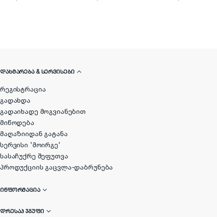
ᲓᲐᲮᲛᲐᲠᲔᲑᲐ & ᲡᲔᲠᲕᲘᲡᲔᲑᲘ
რეგისტრაცია
გადახდა
გადაიხადე მოგვიანებით
მიწოდება
მაღაზიიდან გატანა
სერვისი 'მოირგე'
სასაჩუქრე შეფუთვა
პროდუქციის გაცვლა-დაბრუნება
ᲘᲜᲤᲝᲠᲛᲐᲪᲘᲐ
ᲓᲠᲔᲡᲐᲞ ᲯᲒᲣᲤᲘ