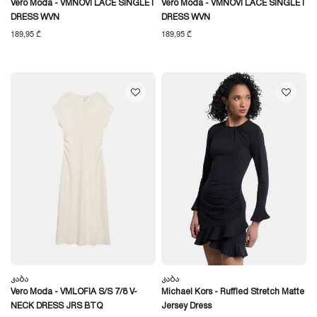
Vero Moda - VMNOVI LACE SINGLET
Vero Moda - VMNOVI LACE SINGLET
DRESS WVN
DRESS WVN
189,95 ₾
189,95 ₾
Კაბა
Კაბა
Vero Moda - VMLOFIA S/S 7/8 V-
Michael Kors - Ruffled Stretch Matte
NECK DRESS JRS BTQ
Jersey Dress