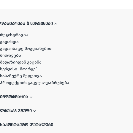
ᲓᲐᲮᲛᲐᲠᲔᲑᲐ & ᲡᲔᲠᲕᲘᲡᲔᲑᲘ
რეგისტრაცია
გადახდა
გადაიხადე მოგვიანებით
მიწოდება
მაღაზიიდან გატანა
სერვისი 'მოირგე'
სასაჩუქრე შეფუთვა
პროდუქციის გაცვლა-დაბრუნება
ᲘᲜᲤᲝᲠᲛᲐᲪᲘᲐ
ᲓᲠᲔᲡᲐᲞ ᲯᲒᲣᲤᲘ
ᲡᲐᲙᲝᲜᲢᲐᲥᲢᲝ ᲓᲔᲢᲐᲚᲔᲑᲘ