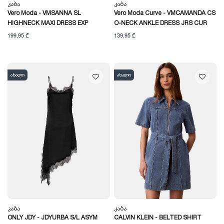
Კაბა
Კაბა
Vero Moda - VMSANNA SL
Vero Moda Curve - VMCAMANDA CS
HIGHNECK MAXI DRESS EXP
O-NECK ANKLE DRESS JRS CUR
199,95 ₾
139,95 ₾
ახალი
ახალი
Კაბა
Კაბა
ONLY JDY - JDYURBA S/L ASYM
CALVIN KLEIN - BELTED SHIRT