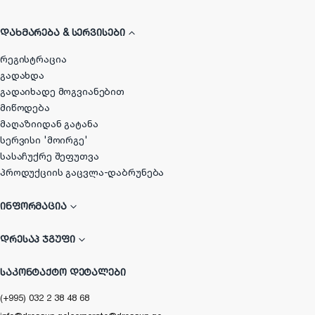
ᲓᲐᲮᲛᲐᲠᲔᲑᲐ & ᲡᲔᲠᲕᲘᲡᲔᲑᲘ
რეგისტრაცია
გადახდა
გადაიხადე მოგვიანებით
მიწოდება
მაღაზიიდან გატანა
სერვისი 'მოირგე'
სასაჩუქრე შეფუთვა
პროდუქციის გაცვლა-დაბრუნება
ᲘᲜᲤᲝᲠᲛᲐᲪᲘᲐ
ᲓᲠᲔᲡᲐᲞ ᲯᲒᲣᲤᲘ
ᲡᲐᲙᲝᲜᲢᲐᲥᲢᲝ ᲓᲔᲢᲐᲚᲔᲑᲘ
(+995) 032 2 38 48 68