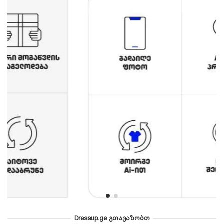
Dressup.ge გთავაზობთ