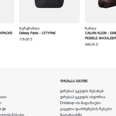
Ზურგჩანთა
Ჩანთა
CKPACKS
Delsey Paris - CITYPAK
CALVIN KLEIN - E
PEBBLE SHOULDER
179,00 ₾
499,00 ₾
ᲓᲠᲔᲡᲐᲞ ᲯᲒᲣᲤᲘ
დრესაპ ჯგუფის შესახებ
ათი
დრესაპ ჯგუფის ისტორია
ი
Dressup-ის მაღაზიები
p.ge
გაცვლა-დაბრუნების წესები
ოვლის წესები
მაღაზიებში