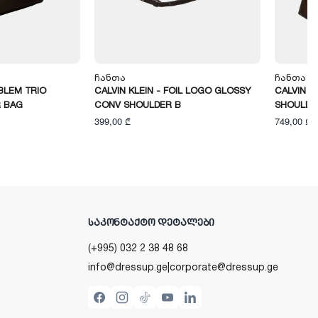
Ჩანთა
Ჩანთა
MBLEM TRIO
CALVIN KLEIN - FOIL LOGO GLOSSY
CALVIN K
 BAG
CONV SHOULDER B
SHOULDE
399,00 ₾
749,00 ₾
ᲡᲐᲙᲝᲜᲢᲐᲥᲢᲝ ᲓᲔᲢᲐᲚᲔᲑᲘ
(+995) 032 2 38 48 68
info@dressup.ge
|
corporate@dressup.ge