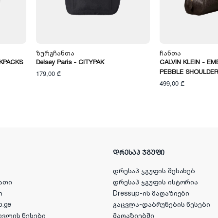
Ზურგჩანთა
Ჩანთა
CKPACKS
Delsey Paris - CITYPAK
CALVIN KLEIN - E
PEBBLE SHOULDER
179,00 ₾
499,00 ₾
ᲓᲠᲔᲡᲐᲞ ᲯᲒᲣᲤᲘ
დრესაპ ჯგუფის შესახებ
ათი
დრესაპ ჯგუფის ისტორია
ი
Dressup-ის მაღაზიები
p.ge
გაცვლა-დაბრუნების წესები
ოვლის წესები
მაღაზიებში