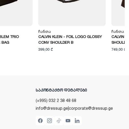
Ჩანთა
Ჩანთა
MBLEM TRIO
CALVIN KLEIN - FOIL LOGO GLOSSY
CALVIN K
 BAG
CONV SHOULDER B
SHOULDE
399,00 ₾
749,00 ₾
ᲡᲐᲙᲝᲜᲢᲐᲥᲢᲝ ᲓᲔᲢᲐᲚᲔᲑᲘ
(+995) 032 2 38 48 68
info@dressup.ge
|
corporate@dressup.ge