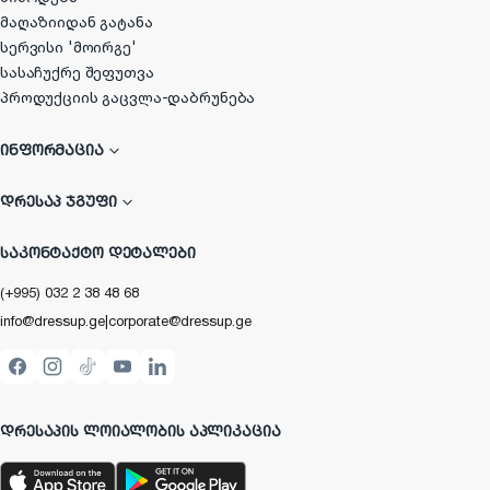
მაღაზიიდან გატანა
სერვისი 'მოირგე'
სასაჩუქრე შეფუთვა
პროდუქციის გაცვლა-დაბრუნება
ᲘᲜᲤᲝᲠᲛᲐᲪᲘᲐ
ᲓᲠᲔᲡᲐᲞ ᲯᲒᲣᲤᲘ
ᲡᲐᲙᲝᲜᲢᲐᲥᲢᲝ ᲓᲔᲢᲐᲚᲔᲑᲘ
(+995) 032 2 38 48 68
info@dressup.ge
|
corporate@dressup.ge
ᲓᲠᲔᲡᲐᲞᲘᲡ ᲚᲝᲘᲐᲚᲝᲑᲘᲡ ᲐᲞᲚᲘᲙᲐᲪᲘᲐ