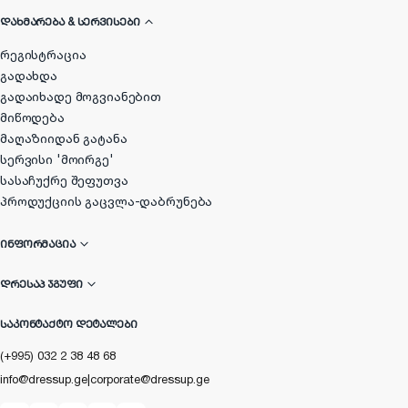
ᲓᲐᲮᲛᲐᲠᲔᲑᲐ & ᲡᲔᲠᲕᲘᲡᲔᲑᲘ
რეგისტრაცია
გადახდა
გადაიხადე მოგვიანებით
მიწოდება
მაღაზიიდან გატანა
სერვისი 'მოირგე'
სასაჩუქრე შეფუთვა
პროდუქციის გაცვლა-დაბრუნება
ᲘᲜᲤᲝᲠᲛᲐᲪᲘᲐ
ᲓᲠᲔᲡᲐᲞ ᲯᲒᲣᲤᲘ
ᲡᲐᲙᲝᲜᲢᲐᲥᲢᲝ ᲓᲔᲢᲐᲚᲔᲑᲘ
(+995) 032 2 38 48 68
info@dressup.ge
|
corporate@dressup.ge